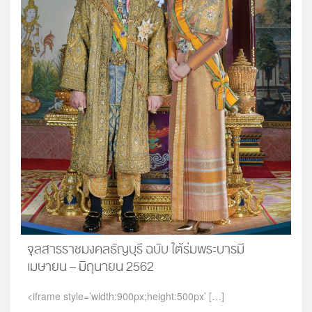
จุลสารราชมงคลธัญบุรี ฉบับ ใต้ร่มพระบารมี
เมษายน – มิถุนายน 2562
<iframe style=’width:900px;height:500px’ […]