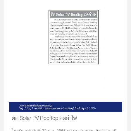
ติด Solar PV Rooftop ลดค่าไฟ
ไทยรัฐ ฉบับวันที่ 22 พ.ค. 2566 รศ.ดร.สมหมาย ผิวสอาด อธิ