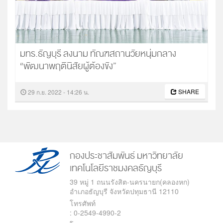



มทร.ธัญบุรี ลงนาม ทัณฑสถานวัยหนุ่มกลาง
“พัฒนาพฤตินิสัยผู้ต้องขัง”
SHARE
29 ก.ย. 2022 - 14:26 น.
กองประชาสัมพันธ์
มหาวิทยาลัย
เทคโนโลยีราชมงคลธัญบุรี
39 หมู่ 1 ถนนรังสิต-นครนายก(คลองหก)
อำเภอธัญบุรี จังหวัดปทุมธานี 12110
โทรศัพท์
: 0-2549-4990-2