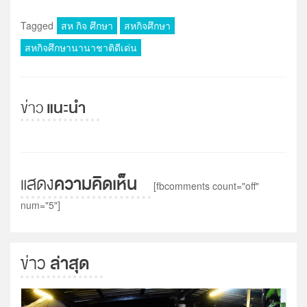
Tagged
สห กิจ ศึกษา
สหกิจศึกษา
สหกิจศึกษานานาชาติดีเด่น
แนะนำ
ข่าว
ความคิดเห็น
แสดง
[fbcomments count="off"
num="5"]
ล่าสุด
ข่าว