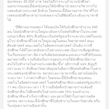
ทุนฯคนละ 20,000 บาท โดยไม่มีการระบุจำนวนนักศึกษา
นอกจากกองทุนนี้ยังสนับสนุนให้นักศึกษานำผลงานวิชาการไป
แสดงยังต่างประเทศ อีกด้วย โดยขณะนี้มีหลายสาขาวิชาที่โปร
เจคของนักศึกษาสามารถส่งผลงานไปตีพิมพ์ในระดับนานาชาติ
ได้
“ปีที่ผ่านมากองทุนฯ ได้มอบเงินให้กับนักศึกษาจำนวน 340
คน โดยนักศึกษาส่วนใหญ่จะเดินทางไปสหกิจศึกษาในประเทศ
แถบอาเซียน 80% ที่เหลือจะเป็นสหรัฐอเมริกาและประเทศในแถบ
ยุโรป นักศึกษาที่ไปส่วนใหญ่จะอยู่ในคณะวิทยาศาสตร์ คณะ
ศิลปศาสตร์ คณะเทคโนโลยีคหกรรมศาสตร์ เป็นต้น การที่
นักศึกษาได้มีโอกาสเดินทางไปต่างประเทศ เป็นการเพิ่มพูนทักษะ
ในเรื่องของภาษา มีความรับผิดชอบต่อตนเองและงานที่ได้รับมอบ
หมายมากขึ้น รวมถึงยังเป็นการจุดประกายให้นักศึกษามีความ
สนใจไปทำงานในต่างประเทศเพิ่ม ขึ้น” อธิการบดี มทร.ธัญบุรี
กล่าวและว่า สิ่งที่มหาวิทยาลัยมุ่งหวังคือการฝึกสหกิจศึกษาในต่าง
ประเทศของนักศึกษาจะ ขยายระยะเวลามากขึ้น อย่างน้อยเป็น
ระยะเวลา 1 ภาคการศึกษา โดยขณะนี้มีนักศึกษาของคณะ
เทคโนโลยีคหกรรมศาสตร์ ไปสหกิจศึกษาทีประเทศสหรัฐอเมริกา
11 คน เป็นระยะเวลา 1 ปี รวมถึงยังตั้งเป้าหมายว่าจะต้องมี
นักศึกษาที่จะไปฝึกสหกิจในต่างประเทศ 10% ของจำนวน
นักศึกษาที่จะสำเร็จการศึกษา และอยากให้ทำในภาคการผลิต
เอกชน เพราะขณะนี้นักศึกษาที่ไปยังทำงานในมหาวิทยาลัย หรือ
ในกลุ่มความร่วมมือเท่านั้น