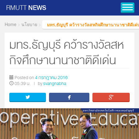
RMUTT
NEWS
Toggl
Home
>
นโยบาย
>
มทร.ธัญบุรี คว้ารางวัลสหกิจศึกษานานาชาติดีเด่
มทร.ธัญบุรี คว้ารางวัลสห
กิจศึกษานานาชาติดีเด่น
Posted on
4 กรกฎาคม 2016
05:39 น.
|
by
svangnabha


