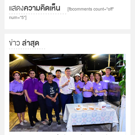
ความคิดเห็น
แสดง
[fbcomments count="off"
num="5"]
ล่าสุด
ข่าว